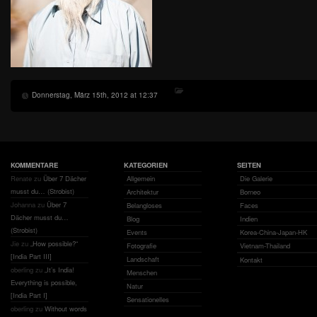
Donnerstag, März 15th, 2012 at 12:37
KOMMENTARE
KATEGORIEN
SEITEN
Renate
zu
Über 7 Dächer
Allgemein
Die Galerie
musst du… (Strobist)
Architektur
Borneo
Johanna
zu
Über 7
Belangloses
Faces
Dächer musst du…
Blog
Indien
(Strobist)
Events
Korea-China-Japan-HK
Jie
zu
„How possible?“
Fotografie
Vietnam-Thailand
[India Part III]
Landschaft
Kontakt
oberling
zu
„It’s India!
Menschen
Everything is possible,
Natur
[India Part I]
Sensationelles
oberling
zu
Without words