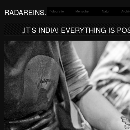
RADAREINS.DE
Fotografie
Menschen
Natur
Archit
Ein Fotoblog von Jan-Paul Kupser.
„IT’S INDIA! EVERYTHING IS POS