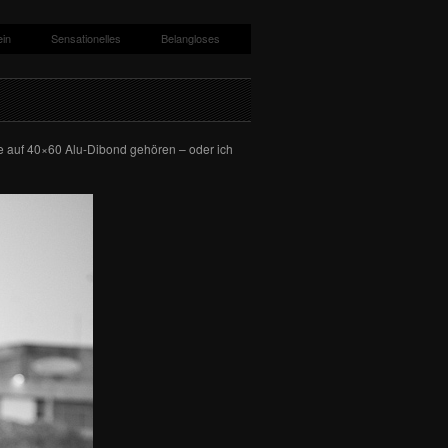
ein
Sensationelles
Belangloses
ie auf 40×60 Alu-Dibond gehören – oder ich