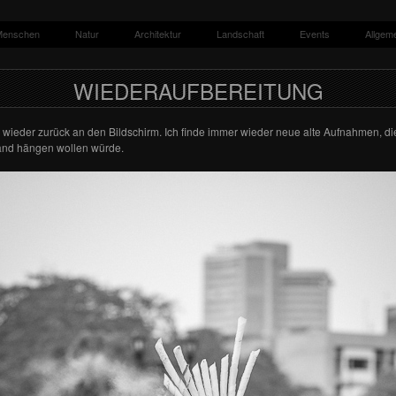
Menschen
Natur
Architektur
Landschaft
Events
Allgem
log von Jan-Paul Kupser.
WIEDERAUFBEREITUNG
 wieder zurück an den Bildschirm. Ich finde immer wieder neue alte Aufnahmen, d
and hängen wollen würde.