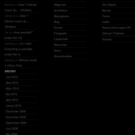
Renate
zu
Über 7 Dächer
Allgemein
Die Galerie
musst du… (Strobist)
Architektur
Borneo
Johanna
zu
Über 7
Belangloses
Faces
Dächer musst du…
Blog
Indien
(Strobist)
Events
Korea-China-Japan-HK
Jie
zu
„How possible?“
Fotografie
Vietnam-Thailand
[India Part III]
Landschaft
Kontakt
oberling
zu
„It’s India!
Menschen
Everything is possible,
Natur
[India Part I]
Sensationelles
oberling
zu
Without words
V (Ohne Titel)
ARCHIV
Juni 2012
April 2012
März 2012
Mai 2010
April 2010
Januar 2010
Dezember 2009
November 2009
September 2009
Juni 2009
Mai 2009