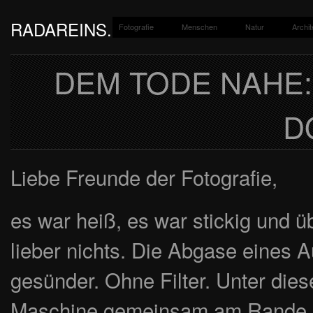
RADAREINS.DE
Fotografie
Menschen
Natur
Archit
Ein Fotoblog von Jan-Paul Kupser.
DEM TODE NAHE:
D
Liebe Freunde der Fotografie,
es war heiß, es war stickig und 
lieber nichts. Die Abgase eines A
gesünder. Ohne Filter. Unter di
Maschine gemeinsam am Rande ihr