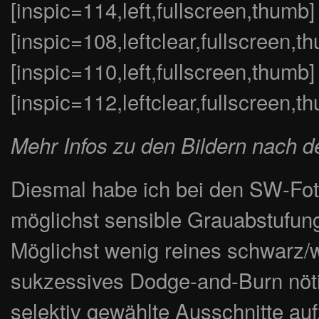
[inspic=114,left,fullscreen,thumb]
[inspic=108,leftclear,fullscreen,t
[inspic=110,left,fullscreen,thumb]
[inspic=112,leftclear,fullscreen,t
Mehr Infos zu den Bildern nach d
Diesmal habe ich bei den SW-Fot
möglichst sensible Grauabstufung
Möglichst wenig reines schwarz/w
sukzessives Dodge-and-Burn nötig
selektiv gewählte Ausschnitte au