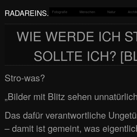
RADAREINS.DE
Fotografie
Menschen
Natur
Archit
Ein Fotoblog von Jan-Paul Kupser.
WIE WERDE ICH 
SOLLTE ICH? [B
Stro-was?
„Bilder mit Blitz sehen unnatürlich 
Das dafür verantwortliche Ungetü
– damit ist gemeint, was eigent