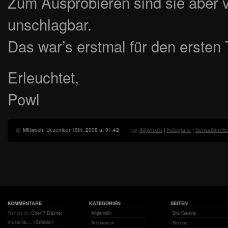
Zum Ausprobieren sind sie aber 
unschlagbar.
Das war’s erstmal für den ersten T
Erleuchtet,
Powl
Mittwoch, Dezember 10th, 2008 at 01:42
Allgemein
|
Fotografie
|
Sensationelle
KOMMENTARE
KATEGORIEN
SEITEN
Renate
zu
Über 7 Dächer
Allgemein
Die Galerie
musst du… (Strobist)
Architektur
Borneo