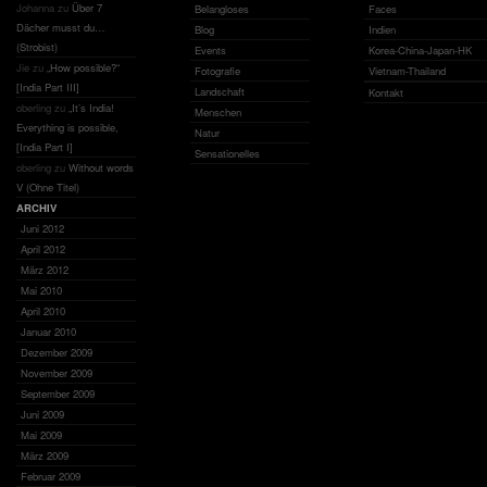
Johanna
zu
Über 7
Belangloses
Faces
Dächer musst du…
Blog
Indien
(Strobist)
Events
Korea-China-Japan-HK
Jie
zu
„How possible?“
Fotografie
Vietnam-Thailand
[India Part III]
Landschaft
Kontakt
oberling
zu
„It’s India!
Menschen
Everything is possible,
Natur
[India Part I]
Sensationelles
oberling
zu
Without words
V (Ohne Titel)
ARCHIV
Juni 2012
April 2012
März 2012
Mai 2010
April 2010
Januar 2010
Dezember 2009
November 2009
September 2009
Juni 2009
Mai 2009
März 2009
Februar 2009